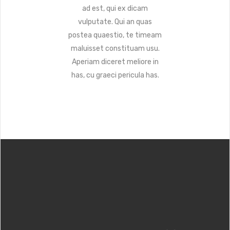
ad est, qui ex dicam
vulputate. Qui an quas
postea quaestio, te timeam
maluisset constituam usu.
Aperiam diceret meliore in
has, cu graeci pericula has.